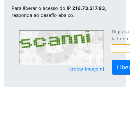
Para liberar o acesso
do IP
216.73.217.83
,
responda ao desafio abaixo.
Digite 
lado no
[trocar imagem]